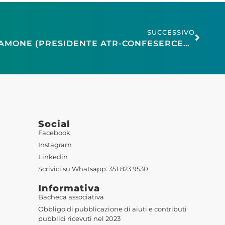
SUCCESSIVO
TASSA SOGGIORNO, SALAMONE (PRESIDENTE ATR-CONFESERCENTI): TASSA DI SCOPO, DECISIONI CONDIVISE
Social
Facebook
Instagram
Linkedin
Scrivici su Whatsapp: 351 823 9530
Informativa
Bacheca associativa
Obbligo di pubblicazione di aiuti e contributi
pubblici ricevuti nel 2023