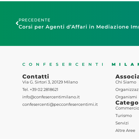
PRECEDENTE
CONFESERCENTI
MILA
Contatti
Associ
Via G. Sirtori 3, 20129 Milano
Chi Siamo
Tel. +39 02 2818621
Organizzaz
info@confesercentimilano.it
Organismi
Catego
confesercenti@pecconfesercentimi.it
Commerci
Turismo
Servizi
Altre Aree