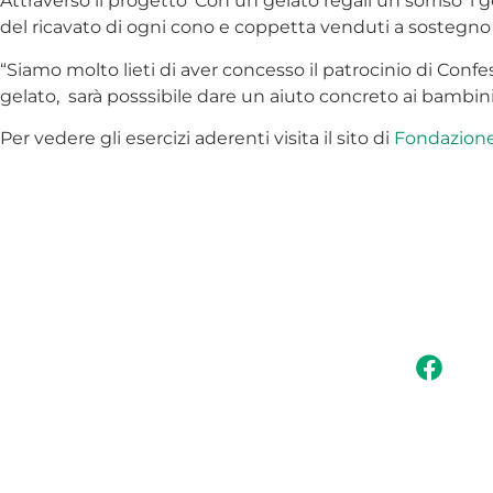
Attraverso il progetto ‘Con un gelato regali un sorriso’ i
del ricavato di ogni cono e coppetta venduti a sostegno 
“Siamo molto lieti di aver concesso il patrocinio di Con
gelato, sarà posssibile dare un aiuto concreto ai bambini
Per vedere gli esercizi aderenti visita il sito di
Fondazion