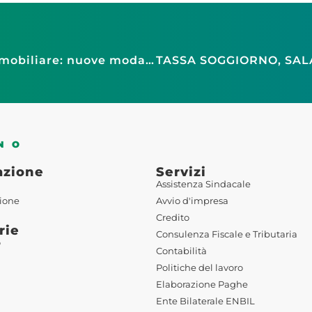
Corsi per Agenti d’Affari in Mediazione Immobiliare: nuove modalità di erogazione
NO
azione
Servizi
Assistenza Sindacale
ione
Avvio d'impresa
Credito
rie
Consulenza Fiscale e Tributaria
o
Contabilità
Politiche del lavoro
Elaborazione Paghe
Ente Bilaterale ENBIL