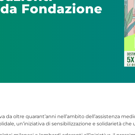
i da Fondazione
a da oltre quarant’anni nell’ambito dell’assistenza medico
lidale, un’iniziativa di sensibilizzazione e solidarietà ch