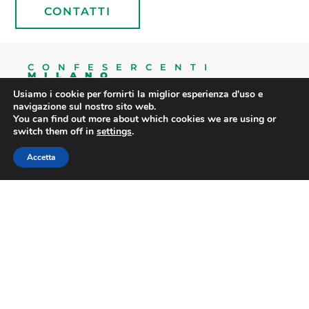
CONTATTI
CONFESERCENTI
MILANO
Usiamo i cookie per fornirti la miglior esperienza d'uso e
navigazione sul nostro sito web.
Contatti
Associazione
Servizi
Social
You can find out more about which cookies we are using or
Via G. Sirtori 3,
Chi Siamo
Assistenza
Facebook
switch them off in
settings
.
20129 Milano
Sindacale
Organizzazione
Instagram
Tel. +39 02
Avvio
Accetta
Organismi
Linkedin
2818621
d'impresa
Categorie
Scrivici su
Commercio
info@confesercentimilano.it
Credito
Whatsapp:
Turismo
confesercenti@pecconfesercentimi.it
Consulenza
351 823 9530
Fiscale e
Servizi
Informativa
Tributaria
Altre Aree
Bacheca
Contabilità
associativa
Politiche del
Obbligo di
lavoro
pubblicazione
Elaborazione
di aiuti e
Paghe
contributi