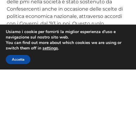
delle pmi nella società è stato sostenuto da
Confesercenti anche in occasione delle scelte di
politica economica nazionale, attraverso accordi
con i Governi, dal ’93 in poi. Questo ruolo
contrattuale si è affermato anche nelle trattative
Usiamo i cookie per fornirti la miglior esperienza d'uso e
navigazione sul nostro sito web.
istituzionali sulle politiche economiche e su quelle
You can find out more about which cookies we are using or
del lavoro e nella firma di numerosi contratti
switch them off in
settings
.
collettivi e accordi interconfederali per la gestione
del mercato del lavoro.
Accetta
Una tutela delle imprese a tutto campo che è resa
ancora più evidente dall’impegno della
Confesercenti, a partire dai primi anni ’90, nel
campo della legalità. Prima con il sostegno ai
pochi coraggiosi che si ribellavano al racket, poi
con un protagonismo unico nella lotta all’usura,
con il “treno contro l’usura”, con l’assistenza a
migliaia di vittime e con la spallata decisiva ad
ogni resistenza all’approvazione dell’apposita