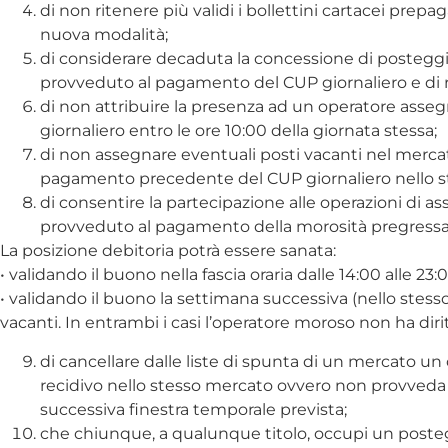
di non ritenere più validi i bollettini cartacei prepag
nuova modalità;
di considerare decaduta la concessione di posteggio
provveduto al pagamento del CUP giornaliero e di 
di non attribuire la presenza ad un operatore asse
giornaliero entro le ore 10:00 della giornata stessa;
di non assegnare eventuali posti vacanti nel mercat
pagamento precedente del CUP giornaliero nello st
di consentire la partecipazione alle operazioni di a
provveduto al pagamento della morosità pregressa e
La posizione debitoria potrà essere sanata:
• validando il buono nella fascia oraria dalle 14:00 alle 2
• validando il buono la settimana successiva (nello stesso 
vacanti. In entrambi i casi l’operatore moroso non ha dirit
di cancellare dalle liste di spunta di un mercat
recidivo nello stesso mercato ovvero non provveda al
successiva finestra temporale prevista;
che chiunque, a qualunque titolo, occupi un posteggi