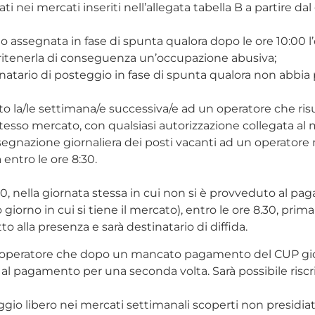
ati nei mercati inseriti nell’allegata tabella B a partire da
 assegnata in fase di spunta qualora dopo le ore 10:00 l
ritenerla di conseguenza un’occupazione abusiva;
gnatario di posteggio in fase di spunta qualora non abb
o la/le settimana/e successiva/e ad un operatore che ris
esso mercato, con qualsiasi autorizzazione collegata al
ssegnazione giornaliera dei posti vacanti ad un operatore
ntro le ore 8:30.
3:00, nella giornata stessa in cui non si è provveduto al pa
giorno in cui si tiene il mercato), entro le ore 8.30, prima
to alla presenza e sarà destinatario di diffida.
o un operatore che dopo un mancato pagamento del CUP g
 pagamento per una seconda volta. Sarà possibile riscrive
o libero nei mercati settimanali scoperti non presidiati 