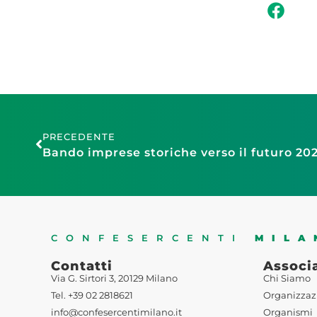
PRECEDENTE
Bando imprese storiche verso il futuro 20
CONFESERCENTI
MILA
Contatti
Associ
Via G. Sirtori 3, 20129 Milano
Chi Siamo
Tel. +39 02 2818621
Organizzaz
info@confesercentimilano.it
Organismi