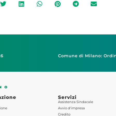
26
NO
azione
Servizi
Assistenza Sindacale
ione
Avvio d'impresa
Credito