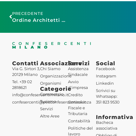
PRECEDENTE
Ordine Architetti Monza e Brianza:seminario formativo antincendio 14.04.2026
CONFESERCENTI
MILANO
Contatti
Associazione
Servizi
Social
Via G. Sirtori 3,
Chi Siamo
Assistenza
Facebook
20129 Milano
Sindacale
Organizzazione
Instagram
Tel. +39 02
Avvio
Organismi
Linkedin
2818621
d'impresa
Categorie
Scrivici su
Commercio
info@confesercentimilano.it
Credito
Whatsapp:
Turismo
confesercenti@pecconfesercentimi.it
Consulenza
351 823 9530
Fiscale e
Servizi
Tributaria
Altre Aree
Informativa
Contabilità
Bacheca
Politiche del
associativa
lavoro
Obbligo di