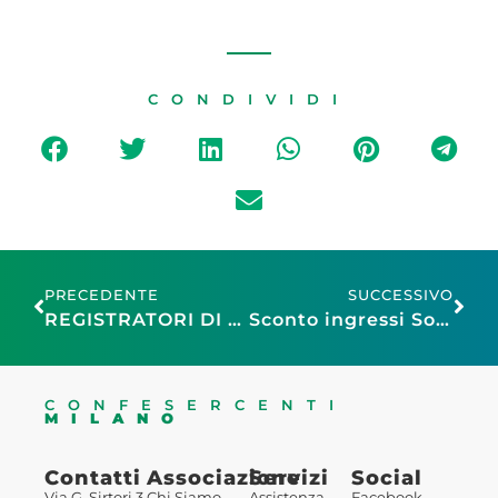
CONDIVIDI
PRECEDENTE
SUCCESSIVO
REGISTRATORI DI CASSA, POS E BILANCE DA BANCO
Sconto ingressi SogeMi
CONFESERCENTI
MILANO
Contatti
Associazione
Servizi
Social
Via G. Sirtori 3,
Chi Siamo
Assistenza
Facebook