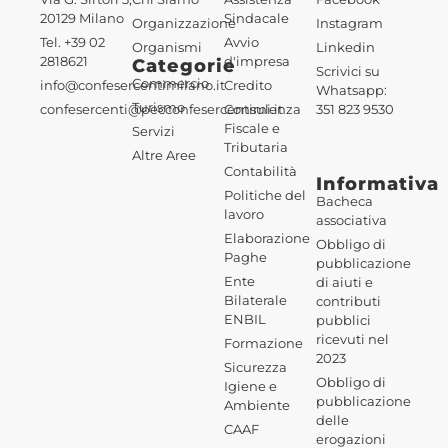
20129 Milano
Sindacale
Organizzazione
Instagram
Tel. +39 02
Avvio
Organismi
Linkedin
2818621
d'impresa
Categorie
Scrivici su
Commercio
info@confesercentimilano.it
Credito
Whatsapp:
Turismo
confesercenti@pecconfesercentimi.it
Consulenza
351 823 9530
Fiscale e
Servizi
Tributaria
Altre Aree
Contabilità
Informativa
Politiche del
Bacheca
lavoro
associativa
Elaborazione
Obbligo di
Paghe
pubblicazione
Ente
di aiuti e
Bilaterale
contributi
ENBIL
pubblici
ricevuti nel
Formazione
2023
Sicurezza
Obbligo di
Igiene e
pubblicazione
Ambiente
delle
CAAF
erogazioni