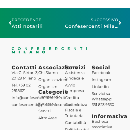
PRECEDENTE
SUCCESSIVO
Atti notarili
Confesercenti Milano e Pellegrini: nuovo accordo per il ritiro dei buoni pasto!
CONFESERCENTI
MILANO
Contatti
Associazione
Servizi
Social
Via G. Sirtori 3,
Chi Siamo
Assistenza
Facebook
20129 Milano
Sindacale
Organizzazione
Instagram
Tel. +39 02
Avvio
Organismi
Linkedin
2818621
d'impresa
Categorie
Scrivici su
Commercio
info@confesercentimilano.it
Credito
Whatsapp:
Turismo
confesercenti@pecconfesercentimi.it
Consulenza
351 823 9530
Fiscale e
Servizi
Informativa
Tributaria
Altre Aree
Bacheca
Contabilità
associativa
Politiche del