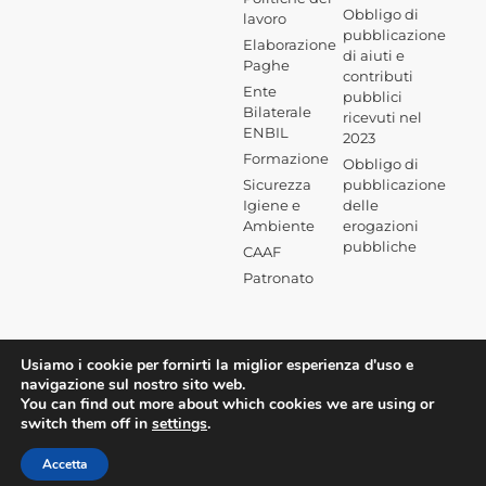
Obbligo di
lavoro
pubblicazione
Elaborazione
di aiuti e
Paghe
contributi
Ente
pubblici
Bilaterale
ricevuti nel
ENBIL
2023
Formazione
Obbligo di
Sicurezza
pubblicazione
Igiene e
delle
Ambiente
erogazioni
pubbliche
CAAF
Patronato
Usiamo i cookie per fornirti la miglior esperienza d'uso e
navigazione sul nostro sito web.
You can find out more about which cookies we are using or
switch them off in
settings
.
Accetta
©2026 Confesercenti Milano |
Privacy aziendale
|