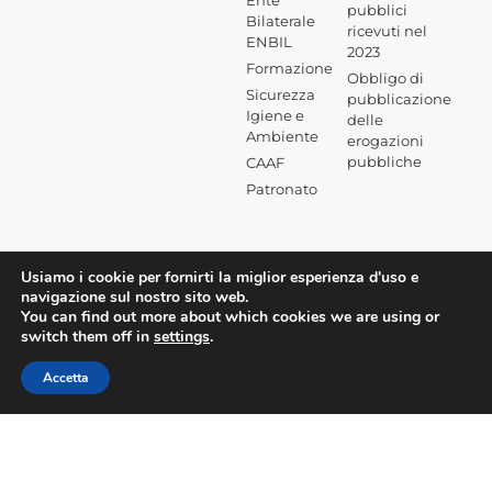
Ente
pubblici
Bilaterale
ricevuti nel
ENBIL
2023
Formazione
Obbligo di
Sicurezza
pubblicazione
Igiene e
delle
Ambiente
erogazioni
pubbliche
CAAF
Patronato
Usiamo i cookie per fornirti la miglior esperienza d'uso e
navigazione sul nostro sito web.
You can find out more about which cookies we are using or
switch them off in
settings
.
Accetta
©2026 Confesercenti Milano |
Privacy aziendale
|
Privacy sito web
|
Cookie Policy
| Powered by
Deep Lab