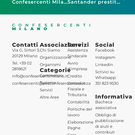
Confesercenti Milano e Pellegrini: nuovo accordo per il ritiro dei buoni pasto!
Santander prestito personale – cessione del quinto
CONFESERCENTI
MILANO
Contatti
Associazione
Servizi
Social
Via G. Sirtori 3,
Chi Siamo
Assistenza
Facebook
20129 Milano
Sindacale
Organizzazione
Instagram
Tel. +39 02
Avvio
Organismi
Linkedin
2818621
d'impresa
Categorie
Scrivici su
Commercio
info@confesercentimilano.it
Credito
Whatsapp:
Turismo
confesercenti@pecconfesercentimi.it
Consulenza
351 823 9530
Fiscale e
Servizi
Tributaria
Informativa
Altre Aree
Contabilità
Bacheca
associativa
Politiche del
lavoro
Obbligo di
pubblicazione
Elaborazione
di aiuti e
Paghe
contributi