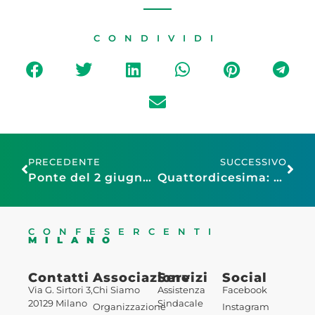
CONDIVIDI
PRECEDENTE
SUCCESSIVO
Ponte del 2 giugno: Assoturismo Confesercenti-CST, prenotazioni in crescita per le strutture ricettive, previste 10 milioni di presenze
Quattordicesima: Confesercenti-Ipsos, in arrivo 12,4 miliardi. Il 55% la userà anche per le vacanze, ma crescono risparmio e pagamenti arretrati
CONFESERCENTI
MILANO
Contatti
Associazione
Servizi
Social
Via G. Sirtori 3,
Chi Siamo
Assistenza
Facebook
20129 Milano
Sindacale
Organizzazione
Instagram