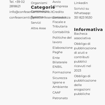
Tel. +39 02
Avvio
Organismi
Linkedin
2818621
d'impresa
Categorie
Scrivici su
Commercio
info@confesercentimilano.it
Credito
Whatsapp:
Turismo
confesercenti@pecconfesercentimi.it
Consulenza
351 823 9530
Fiscale e
Servizi
Tributaria
Altre Aree
Informativa
Contabilità
Bacheca
Politiche del
associativa
lavoro
Obbligo di
Elaborazione
pubblicazione
Paghe
di aiuti e
contributi
Ente
pubblici
Bilaterale
ricevuti nel
ENBIL
2023
Formazione
Obbligo di
Sicurezza
pubblicazione
Igiene e
delle
Ambiente
erogazioni
CAAF
pubbliche
Patronato