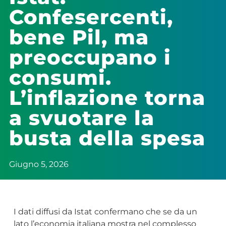
Confesercenti,
bene Pil, ma
preoccupano i
consumi.
L’inflazione torna
a svuotare la
busta della spesa
Giugno 5, 2026
I dati diffusi da Istat confermano che se da un
lato l’economia italiana mostra nel complesso