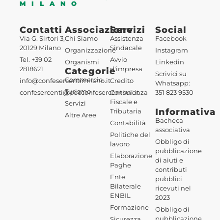
MILANO
Contatti
Associazione
Servizi
Social
Via G. Sirtori 3,
Chi Siamo
Assistenza
Facebook
20129 Milano
Sindacale
Organizzazione
Instagram
Tel. +39 02
Avvio
Organismi
Linkedin
2818621
d'impresa
Categorie
Scrivici su
Commercio
info@confesercentimilano.it
Credito
Whatsapp:
Turismo
confesercenti@pecconfesercentimi.it
Consulenza
351 823 9530
Fiscale e
Servizi
Informativa
Tributaria
Altre Aree
Bacheca
Contabilità
associativa
Politiche del
Obbligo di
lavoro
pubblicazione
Elaborazione
di aiuti e
Paghe
contributi
Ente
pubblici
Bilaterale
ricevuti nel
ENBIL
2023
Formazione
Obbligo di
pubblicazione
Sicurezza