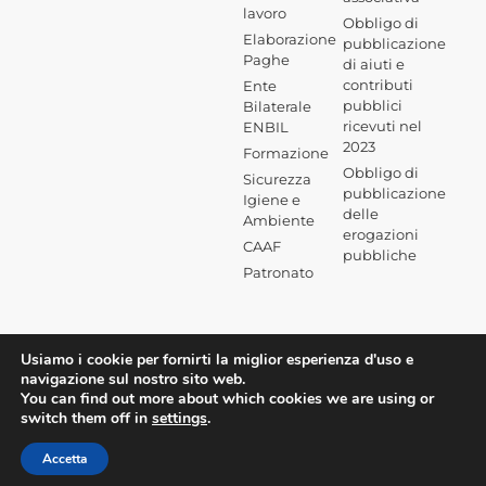
lavoro
Obbligo di
Elaborazione
pubblicazione
Paghe
di aiuti e
contributi
Ente
pubblici
Bilaterale
ricevuti nel
ENBIL
2023
Formazione
Obbligo di
Sicurezza
pubblicazione
Igiene e
delle
Ambiente
erogazioni
CAAF
pubbliche
Patronato
Usiamo i cookie per fornirti la miglior esperienza d'uso e
navigazione sul nostro sito web.
You can find out more about which cookies we are using or
switch them off in
settings
.
Accetta