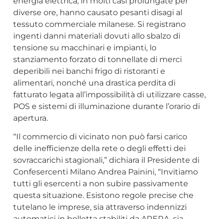
energia elettrica, in molti casi prolungate per
diverse ore, hanno causato pesanti disagi al
tessuto commerciale milanese. Si registrano
ingenti danni materiali dovuti allo sbalzo di
tensione su macchinari e impianti, lo
stanziamento forzato di tonnellate di merci
deperibili nei banchi frigo di ristoranti e
alimentari, nonché una drastica perdita di
fatturato legata all’impossibilità di utilizzare casse,
POS e sistemi di illuminazione durante l’orario di
apertura.
“Il commercio di vicinato non può farsi carico
delle inefficienze della rete o degli effetti dei
sovraccarichi stagionali,” dichiara il Presidente di
Confesercenti Milano Andrea Painini, “Invitiamo
tutti gli esercenti a non subire passivamente
questa situazione. Esistono regole precise che
tutelano le imprese, sia attraverso indennizzi
automatici in bolletta stabiliti da ARERA, sia