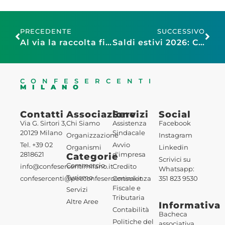
PRECEDENTE
SUCCESSIVO
Al via la raccolta firme per la proposta di legge di iniziativa popolare per la rigenerazione urbana del commercio e dei servizi di prossimità, promossa da Confesercenti
Saldi estivi 2026: Confesercenti Milano rilancia la petizione FISMO per regole uguali tra commercio fisico e online
CONFESERCENTI
MILANO
Contatti
Associazione
Servizi
Social
Via G. Sirtori 3,
Chi Siamo
Assistenza
Facebook
20129 Milano
Sindacale
Organizzazione
Instagram
Tel. +39 02
Avvio
Organismi
Linkedin
2818621
d'impresa
Categorie
Scrivici su
Commercio
info@confesercentimilano.it
Credito
Whatsapp:
Turismo
confesercenti@pecconfesercentimi.it
Consulenza
351 823 9530
Fiscale e
Servizi
Tributaria
Altre Aree
Informativa
Contabilità
Bacheca
Politiche del
associativa