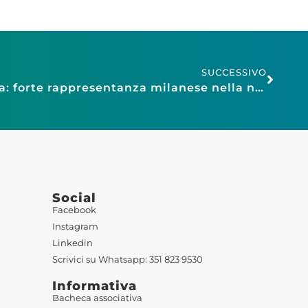
SUCCESSIVO
Confesercenti Lombardia: forte rappresentanza milanese nella nuova Giunta regionale. Andrea Painini confermato vicepresidente per il terzo mandato, Franco Sacco entra in Giunta
Social
Facebook
Instagram
Linkedin
Scrivici su Whatsapp: 351 823 9530
Informativa
Bacheca associativa