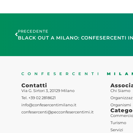
PRECEDENTE
CONFESERCENTI
MILA
Contatti
Associ
Via G. Sirtori 3, 20129 Milano
Chi Siamo
Tel. +39 02 2818621
Organizzaz
info@confesercentimilano.it
Organismi
Catego
confesercenti@pecconfesercentimi.it
Commerci
Turismo
Servizi