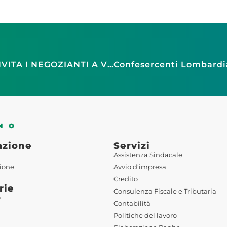
BLACK OUT A MILANO: CONFESERCENTI INVITA I NEGOZIANTI A VERIFICARE I DANNI E ATTIVARE LE PROCEDURE DI RISARCIMENTO
NO
azione
Servizi
Assistenza Sindacale
ione
Avvio d'impresa
Credito
rie
Consulenza Fiscale e Tributaria
o
Contabilità
Politiche del lavoro