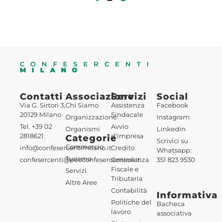
CONFESERCENTI
MILANO
Contatti
Associazione
Servizi
Social
Via G. Sirtori 3,
Chi Siamo
Assistenza
Facebook
20129 Milano
Sindacale
Organizzazione
Instagram
Tel. +39 02
Avvio
Organismi
Linkedin
2818621
d'impresa
Categorie
Scrivici su
Commercio
info@confesercentimilano.it
Credito
Whatsapp:
Turismo
confesercenti@pecconfesercentimi.it
Consulenza
351 823 9530
Fiscale e
Servizi
Tributaria
Altre Aree
Contabilità
Informativa
Politiche del
Bacheca
lavoro
associativa